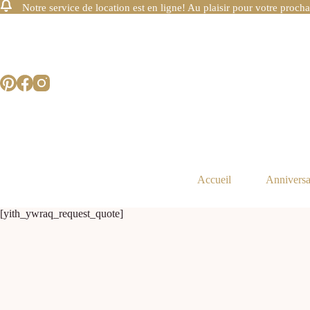
Notre service de location est en ligne! Au plaisir pour votre procha
Accueil
Anniversa
[yith_ywraq_request_quote]