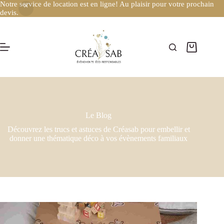
Notre service de location est en ligne! Au plaisir pour votre prochain
devis.
Le Blog
Découvrez les trucs et astuces de Créasab pour embellir et
donner une thématique déco à vos évènements familiaux