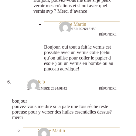
Bonjour, pouvez-vous me dire si je peux
vernir mes créations et si oui avec quel
vernis svp ? Merci d’avance
Sabine Martin
16 JANVIER 2026/16H50
RÉPONDRE
Bonjour, oui tout a fait le vernis est
possible avec un vernis colle (celui
qu’on utilise pour coller le papier d
esoie ) ou un vernis en bombe ou au
pinceau acrylique!
pascale b
24 DÉCEMBRE 2024/9H42
RÉPONDRE
bonjour
pouvez vous me dire si la pate une fois sèche reste
poreuse pour y verser des huiles essentielles dessus?
merci
Sabine Martin