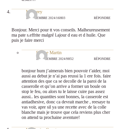
Misserey
11 DÉCEMBRE 2024/16H03
RÉPONDRE
Bonjour. Merci pour tt vos conseils. Malheureusement
ma pate s.effrite malgré l.ajour d eau et d huile. Que
puis je faire merci
Sabine Martin
12 DÉCEMBRE 2024/9H52
RÉPONDRE
bonjour hum j’aimerais bien pouvoir t’aider, moi
aussi au debut je n’ai pas reussi la 1 ere fois. faire
attention des que ca se decolle de la paroi de la
casserolle et qu’on arrive a former un boule on
stop le feu, ou alors tu le laisse cuire pas assez
aussi.. les quantites sont bonnes, la casserole est
antiadhesive, donc ca devrait marche , reesaye tu
vas voir, apre sil ya une recette avec de la colle
blanche mais je trouve que cela reviens plus cher
on attend ta prochaine aventure!