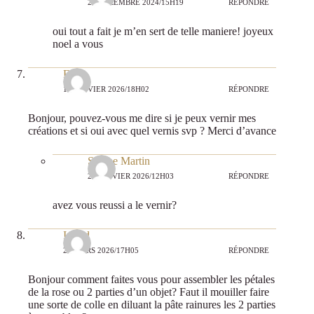
24 DÉCEMBRE 2024/15H19
RÉPONDRE
oui tout a fait je m’en sert de telle maniere! joyeux
noel a vous
Flo
14 JANVIER 2026/18H02
RÉPONDRE
Bonjour, pouvez-vous me dire si je peux vernir mes
créations et si oui avec quel vernis svp ? Merci d’avance
Sabine Martin
22 JANVIER 2026/12H03
RÉPONDRE
avez vous reussi a le vernir?
Ingrid
27 MARS 2026/17H05
RÉPONDRE
Bonjour comment faites vous pour assembler les pétales
de la rose ou 2 parties d’un objet? Faut il mouiller faire
une sorte de colle en diluant la pâte rainures les 2 parties