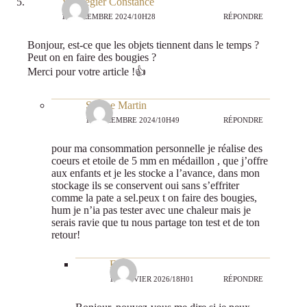
Villelegier Constance
12 DÉCEMBRE 2024/10H28
RÉPONDRE
Bonjour, est-ce que les objets tiennent dans le temps ?
Peut on en faire des bougies ?
Merci pour votre article !👍
Sabine Martin
12 DÉCEMBRE 2024/10H49
RÉPONDRE
pour ma consommation personnelle je réalise des
coeurs et etoile de 5 mm en médaillon , que j’offre
aux enfants et je les stocke a l’avance, dans mon
stockage ils se conservent oui sans s’effriter
comme la pate a sel.peux t on faire des bougies,
hum je n’ia pas tester avec une chaleur mais je
serais ravie que tu nous partage ton test et de ton
retour!
Flo
14 JANVIER 2026/18H01
RÉPONDRE