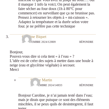
il manque 1 info la voici; On peut également la
faire sécher au four doux (1h à 80°C pour
commencer) en surveillant que ça ne brunisse pas.
Pensez à retourner les objets à « mi-cuisson ».
Adaptez la température et la durée selon votre
four. je ne préfère pas cette technique
Caroline Biquet
30 NOVEMBRE 2024/12H09
RÉPONDRE
Bonjour,
Pouvez-vous dire si cela tient « à l’eau » ?
L’idée est de créer des sujets à mettre dans une boule à
neige (eau et glycérine végétale) à secouer.
Merci
Sabine Martin
3 DÉCEMBRE 2024/14H33
RÉPONDRE
Bonjour Caroline, je n’ai jamais testé dans l’eau;
mais je dirais que puisque ce sont des éléments
miscibles, il se peux quils de desintregrent, il faut
tester…