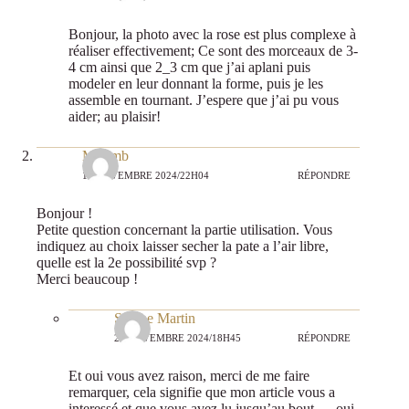
Bonjour, la photo avec la rose est plus complexe à
réaliser effectivement; Ce sont des morceaux de 3-
4 cm ainsi que 2_3 cm que j’ai aplani puis
modeler en leur donnant la forme, puis je les
assemble en tournant. J’espere que j’ai pu vous
aider; au plaisir!
Mmrmb
19 NOVEMBRE 2024/22H04
RÉPONDRE
Bonjour !
Petite question concernant la partie utilisation. Vous
indiquez au choix laisser secher la pate a l’air libre,
quelle est la 2e possibilité svp ?
Merci beaucoup !
Sabine Martin
22 NOVEMBRE 2024/18H45
RÉPONDRE
Et oui vous avez raison, merci de me faire
remarquer, cela signifie que mon article vous a
interessé et que vous avez lu jusqu’au bout…. oui