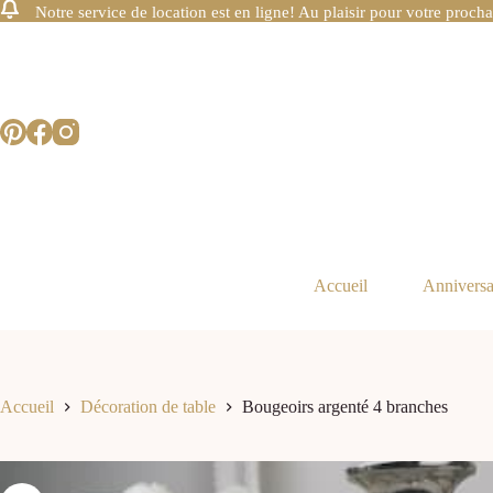
Notre service de location est en ligne! Au plaisir pour votre procha
Accueil
Anniversa
Accueil
Décoration de table
Bougeoirs argenté 4 branches