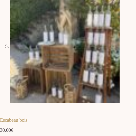
Escabeau bois
30.00
€