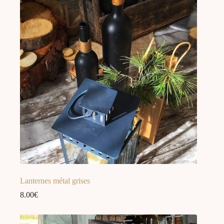
Lanternes métal grises
8.00
€