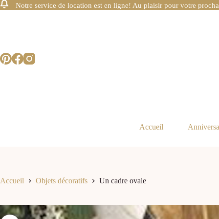
Notre service de location est en ligne! Au plaisir pour votre procha
Accueil
Anniversa
Accueil
Objets décoratifs
Un cadre ovale