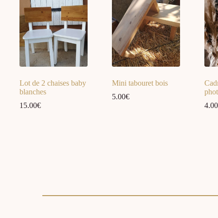
Lot de 2 chaises baby
Mini tabouret bois
Cadr
blanches
pho
5.00
€
15.00
€
4.00