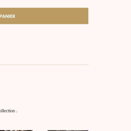
PANIER
llection .