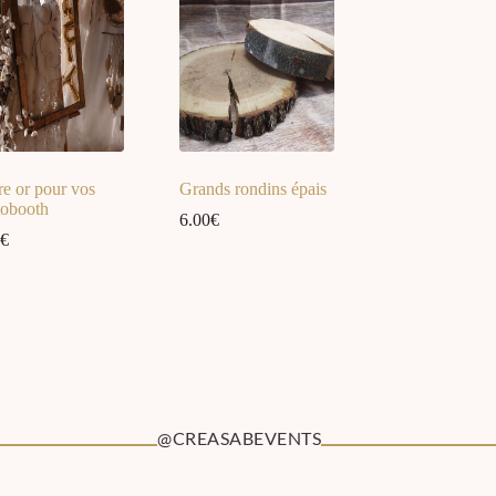
e or pour vos
Grands rondins épais
tobooth
6.00
€
€
@CREASABEVENTS